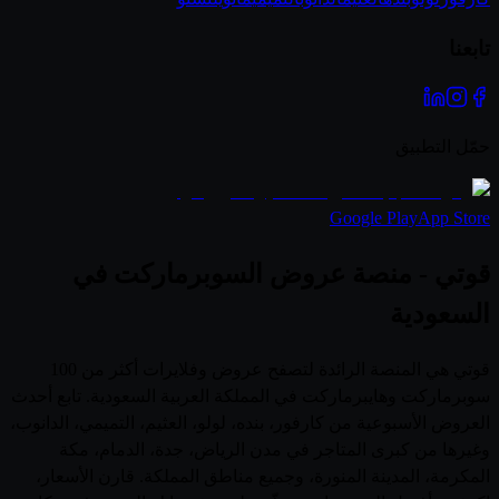
تابعنا
حمّل التطبيق
Google Play
App Store
قوتي - منصة عروض السوبرماركت في
السعودية
قوتي هي المنصة الرائدة لتصفح عروض وفلايرات أكثر من 100
سوبرماركت وهايبرماركت في المملكة العربية السعودية. تابع أحدث
العروض الأسبوعية من كارفور، بنده، لولو، العثيم، التميمي، الدانوب،
وغيرها من كبرى المتاجر في مدن الرياض، جدة، الدمام، مكة
المكرمة، المدينة المنورة، وجميع مناطق المملكة. قارن الأسعار،