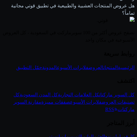
هل عروض المنتجات العشبية والطبيعية في تطبيق قوتي مجانية
تماماً؟
قوتي
.
تصفح عروض أكثر من 100 سوبرماركت في السعودية - كل العروض
الأسبوعية في مكان واحد
روابط سريعة
الرئيسية
المنتجات
العروض
فلايرات الأسبوع
المدونة
حمّل التطبيق
اكتشف
كل السوبر ماركتات
كل العلامات التجارية
كل المدن السعودية
كل
تصنيفات العروض
فلايرات الأسبوع
صفقات مميزة
مقارنة السوبر
ماركتات
RSS
أبرز المتاجر
كارفور
لولو
بنده
العثيم
الدانوب
التميمي
مانويل
نستو