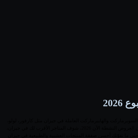
202
لسوبرماركت والهايبرماركت العاملة في جيزان مثل كارفور، لولو،
بنده، الدانوب، العثيم وهايبر بنده، ونعرض أسعار المنتجات العشبية والطبيعية الجديدة وأسعارها قبل الخصم ونسبة التوفير جنباً إلى جنب. قارن العروض النشطة الآن 2026، شوف المتاجر الأقرب لك في جيزان،
حتى ما تفوّتك أحسن صفقة المنتجات العشبية والطبيعية في جيزان