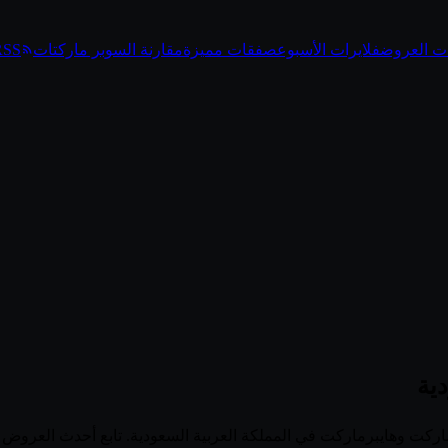
ت العروض
فلايرات الأسبوع
صفقات مميزة
مقارنة السوبر ماركتات
RSS
ية
منصة الرائدة لتصفح عروض وفلايرات أكثر من 100 سوبرماركت وهايبرماركت في المملكة العربية السعود