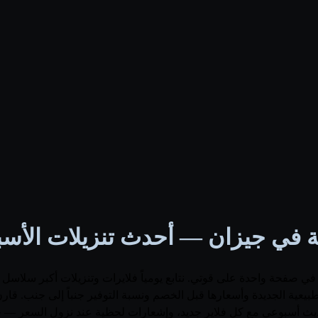
في جيزان — أحدث تنزيلات الأسبوع 6
صفحة واحدة على قوتي. نتابع يومياً فلايرات وتنزيلات أكبر سلاسل ا
حديث أسبوعي مع كل فلاير جديد، وإشعارات لحظية عند نزول السعر — 