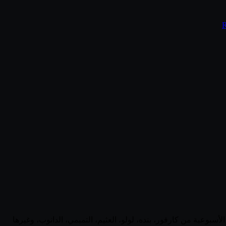
ية. تابع أحدث العروض الأسبوعية من كارفور، بنده، لولو، العثيم، التميمي، الدانوب، وغيرها