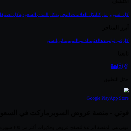
اكتشف
كل السوبر ماركتات
كل العلامات التجارية
كل المدن السعودية
كل تصنيفا
أبرز المتاجر
كارفور
لولو
بنده
العثيم
الدانوب
التميمي
مانويل
نستو
تابعنا
حمّل التطبيق
Google Play
App Store
قوتي - منصة عروض السوبرماركت في السعود
قوتي هي ال