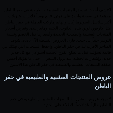
اكتشف أحدث عروض المنتجات العشبية والطبيعية في حفر الباطن
مجمّعة في صفحة واحدة على قوتي. نتابع يومياً فلايرات وتنزيلات
أكبر سلاسل السوبرماركت والهايبرماركت العاملة في حفر الباطن
مثل كارفور، لولو، بنده، الدانوب، العثيم وهايبر بنده، ونعرض أسعار
المنتجات العشبية والطبيعية الجديدة وأسعارها قبل الخصم ونسبة
التوفير جنباً إلى جنب. قارن العروض النشطة الآن 2026، شوف
المتاجر الأقرب لك في حفر الباطن، واحفظ المنتجات التي تهمّك في
قائمة تسوّقك قبل ما تطلع الفرع. تحديث أسبوعي مع كل فلاير
جديد، وإشعارات لحظية عند نزول السعر — حتى ما تفوّتك أحسن
صفقة المنتجات العشبية والطبيعية في حفر الباطن هذا الأسبوع.
عروض المنتجات العشبية والطبيعية في حفر
الباطن
لا توجد عروض منشورة لـ المنتجات العشبية والطبيعية في حفر
الباطن حالياً. عُد لاحقاً للاطلاع على الجديد.