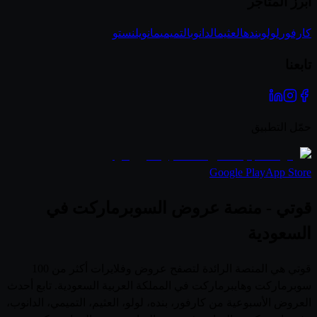
أبرز المتاجر
كارفور
لولو
بنده
العثيم
الدانوب
التميمي
مانويل
نستو
تابعنا
حمّل التطبيق
Google Play
App Store
قوتي - منصة عروض السوبرماركت في
السعودية
قوتي هي المنصة الرائدة لتصفح عروض وفلايرات أكثر من 100
سوبرماركت وهايبرماركت في المملكة العربية السعودية. تابع أحدث
العروض الأسبوعية من كارفور، بنده، لولو، العثيم، التميمي، الدانوب،